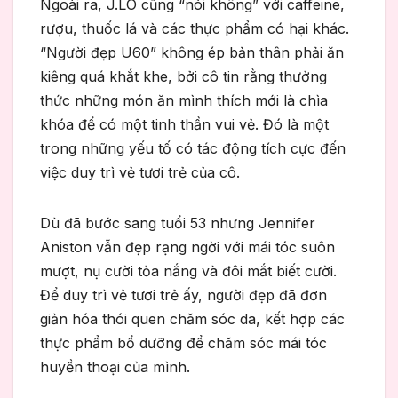
Ngoài ra, J.LO cũng “nói không” với caffeine,
rượu, thuốc lá và các thực phẩm có hại khác.
“Người đẹp U60” không ép bản thân phải ăn
kiêng quá khắt khe, bởi cô tin rằng thưởng
thức những món ăn mình thích mới là chìa
khóa để có một tinh thần vui vẻ. Đó là một
trong những yếu tố có tác động tích cực đến
việc duy trì vẻ tươi trẻ của cô.
Dù đã bước sang tuổi 53 nhưng Jennifer
Aniston vẫn đẹp rạng ngời với mái tóc suôn
mượt, nụ cười tỏa nắng và đôi mắt biết cười.
Để duy trì vẻ tươi trẻ ấy, người đẹp đã đơn
giản hóa thói quen chăm sóc da, kết hợp các
thực phẩm bổ dưỡng để chăm sóc mái tóc
huyền thoại của mình.