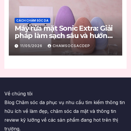
CÁCH CHĂM SÓC DA
Máy rửa mặt Sonic Extra: Giải
pháp làm sạch sâu và hướng
dẫn sử dụng đúng chuẩn
11/05/2026
CHAMSOCSACDEP
Về chúng tôi
Blog Chăm sóc da phục vụ nhu cầu tìm kiếm thông tin
hữu ích về làm đẹp, chăm sóc da mặt và thông tin
review kỹ lưỡng về các sản phẩm đang hot trên thị
trường.