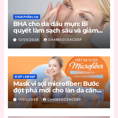
CHƯA PHÂN LOẠI
BHA cho da dầu mụn: Bí
quyết làm sạch sâu và giảm
mụn hiệu quả
12/05/2026
CHAMSOCSACDEP
BÍ KÍP LÀM ĐẸP
Mask vi sợi microfiber: Bước
đột phá mới cho làn da căng
mọng
11/05/2026
CHAMSOCSACDEP