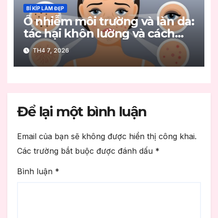
BÍ KÍP LÀM ĐẸP
Ô nhiễm môi trường và làn da:
tác hại khôn lường và cách
bảo vệ hiệu quả
TH4 7, 2026
Để lại một bình luận
Email của bạn sẽ không được hiển thị công khai.
Các trường bắt buộc được đánh dấu
*
Bình luận
*