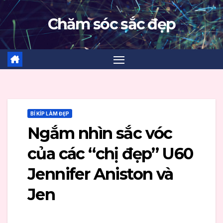
Skip
Chăm sóc sắc đẹp
to
content
BÍ KÍP LÀM ĐẸP
Ngắm nhìn sắc vóc
của các “chị đẹp” U60
Jennifer Aniston và
Jen