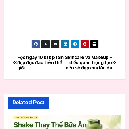
Học ngay 10 bí kíp làm
Skincare và Makeup –
Điều
đẹp độc đáo trên thế
điều quan trọng tạo
giới
nên vẻ đẹp của làn da
hướng
bài
viết
Related Post