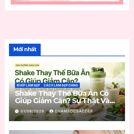
Mới nhất
BÍ KÍP LÀM ĐẸP
CÁCH LÀM ĐẸP DÁNG
Shake Thay Thế Bữa Ăn Có
Giúp Giảm Cân? Sự Thật Và
Cách Sử Dụng An Toàn
01/08/2026
CHAMSOCSACDEP