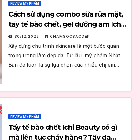
REVIEW MỸ PHẨM
Cách sử dụng combo sữa rửa mặt,
tẩy tế bào chết, gel dưỡng ẩm Ichi
Beauty đạt hiệu quả dưỡng da cao
30/12/2022
CHAMSOCSACDEP
Xây dựng chu trình skincare là một bước quan
trọng trong làm đẹp da. Từ lâu, mỹ phẩm Nhật
Bản đã luôn là sự lựa chọn của nhiều chị em…
REVIEW MỸ PHẨM
Tẩy tế bào chết Ichi Beauty có gì
mà liên tục cháy hàng? Tẩy da