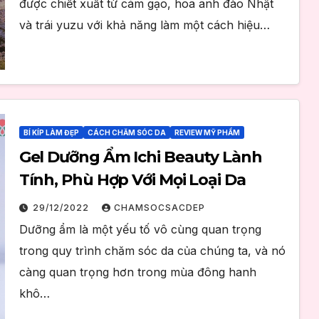
được chiết xuất từ cám gạo, hoa anh đào Nhật
và trái yuzu với khả năng làm một cách hiệu…
BÍ KÍP LÀM ĐẸP
CÁCH CHĂM SÓC DA
REVIEW MỸ PHẨM
Gel Dưỡng Ẩm Ichi Beauty Lành
Tính, Phù Hợp Với Mọi Loại Da
29/12/2022
CHAMSOCSACDEP
Dưỡng ẩm là một yếu tố vô cùng quan trọng
trong quy trình chăm sóc da của chúng ta, và nó
càng quan trọng hơn trong mùa đông hanh
khô…