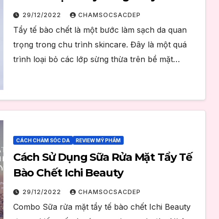
chết Ichi Beauty có đắt không?
29/12/2022
CHAMSOCSACDEP
Tẩy tế bào chết là một bước làm sạch da quan
trọng trong chu trình skincare. Đây là một quá
trình loại bỏ các lớp sừng thừa trên bề mặt…
CÁCH CHĂM SÓC DA
REVIEW MỸ PHẨM
Cách Sử Dụng Sữa Rửa Mặt Tẩy Tế
Bào Chết Ichi Beauty
29/12/2022
CHAMSOCSACDEP
Combo Sữa rửa mặt tẩy tế bào chết Ichi Beauty