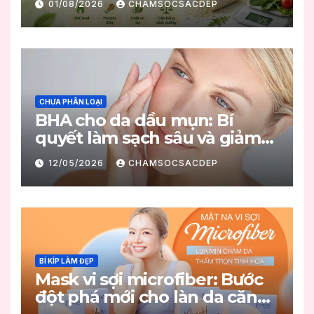
01/08/2026
CHAMSOCSACDEP
CHƯA PHÂN LOẠI
BHA cho da dầu mụn: Bí
quyết làm sạch sâu và giảm
mụn hiệu quả
12/05/2026
CHAMSOCSACDEP
BÍ KÍP LÀM ĐẸP
Mask vi sợi microfiber: Bước
đột phá mới cho làn da căng