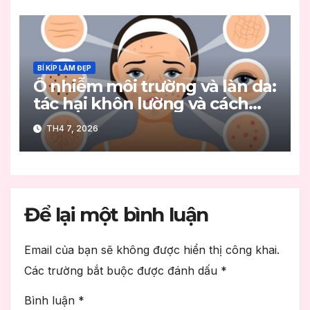
BÍ KÍP LÀM ĐẸP
Ô nhiễm môi trường và làn da:
tác hại khôn lường và cách
bảo vệ hiệu quả
TH4 7, 2026
Để lại một bình luận
Email của bạn sẽ không được hiển thị công khai.
Các trường bắt buộc được đánh dấu
*
Bình luận
*