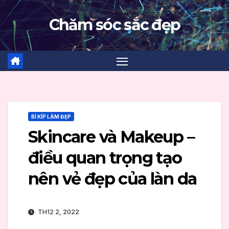
Skip
Chăm sóc sắc đẹp
to
content
BÍ KÍP LÀM ĐẸP
Skincare và Makeup –
điều quan trọng tạo
nên vẻ đẹp của làn da
TH12 2, 2022