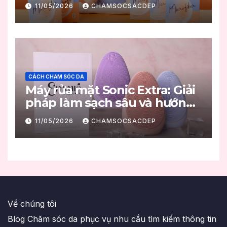
mọng
11/05/2026
CHAMSOCSACDEP
CÁCH CHĂM SÓC DA
Máy rửa mặt Sonic Extra: Giải
pháp làm sạch sâu và hướng
dẫn sử dụng đúng chuẩn
11/05/2026
CHAMSOCSACDEP
Về chúng tôi
Blog Chăm sóc da phục vụ nhu cầu tìm kiếm thông tin