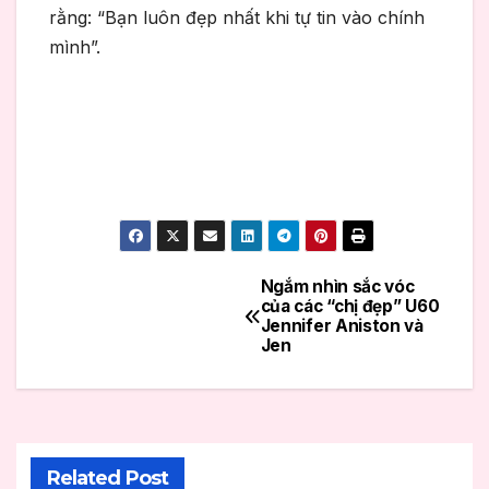
rằng: “Bạn luôn đẹp nhất khi tự tin vào chính
mình”.
Ngắm nhìn sắc vóc
Điều
của các “chị đẹp” U60
Jennifer Aniston và
hướng
Jen
bài
viết
Related Post