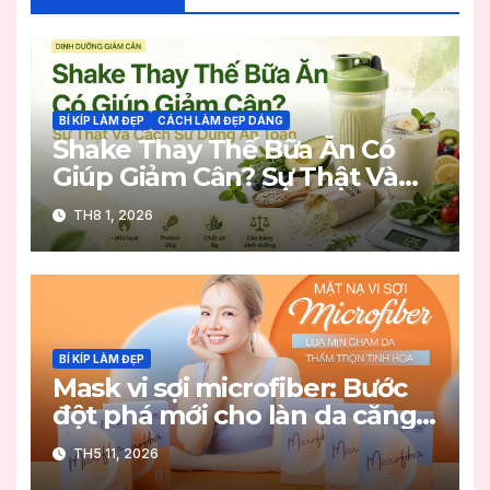
BÍ KÍP LÀM ĐẸP
CÁCH LÀM ĐẸP DÁNG
Shake Thay Thế Bữa Ăn Có
Giúp Giảm Cân? Sự Thật Và
Cách Sử Dụng An Toàn
TH8 1, 2026
BÍ KÍP LÀM ĐẸP
Mask vi sợi microfiber: Bước
đột phá mới cho làn da căng
mọng
TH5 11, 2026