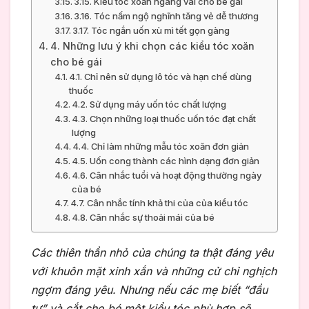
3.15. Kiểu tóc xoăn ngang vai cho bé gái
3.16. Tóc nấm ngộ nghĩnh tăng vẻ dễ thương
3.17. Tóc ngắn uốn xù mì tết gọn gàng
4. Những lưu ý khi chọn các kiểu tóc xoăn
cho bé gái
4.1. Chỉ nên sử dụng lô tóc và hạn chế dùng
thuốc
4.2. Sử dụng máy uốn tóc chất lượng
4.3. Chọn những loại thuốc uốn tóc đạt chất
lượng
4.4. Chỉ làm những mẫu tóc xoăn đơn giản
4.5. Uốn cong thành các hình dạng đơn giản
4.6. Cân nhắc tuổi và hoạt động thường ngày
của bé
4.7. Cân nhắc tính khả thi của của kiểu tóc
4.8. Cân nhắc sự thoải mái của bé
Các thiên thần nhỏ của chúng ta thật đáng yêu
với khuôn mặt xinh xắn và những cử chỉ nghịch
ngợm đáng yêu. Nhưng nếu các mẹ biết “đầu
tư” và cắt cho bé một kiểu tóc phù hợp sẽ