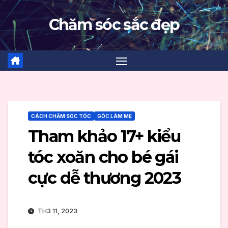
Skip
Chăm sóc sắc đẹp
to
content
CÁCH CHĂM SÓC TÓC
GÓC LÀM MẸ
Tham khảo 17+ kiểu
tóc xoăn cho bé gái
cực dễ thương 2023
TH3 11, 2023