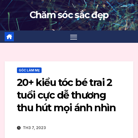
Skip
Chăm sóc sắc đẹp
to
content
GÓC LÀM MẸ
20+ kiểu tóc bé trai 2
tuổi cực dễ thương
thu hút mọi ánh nhìn
TH3 7, 2023