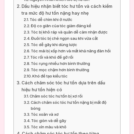
Dấu hiệu nhận biết tóc hư tổn và cách kiểm
tra mức độ hư tổn nặng hay nhẹ
Tóc dễ chìm khi ở nước
Độ co giãn của tóc giảm đáng kể
Tóc bị khô ráp và quăn dễ cảm nhận được
Đuôi tóc bị chẻ ngọn sau khi vừa cắt
Tóc dễ gãy khi dùng lược
Tóc mái bị xốp hơn và mất khả năng đàn hồi
Tóc rối và khó để gỡ rối
Tóc rụng nhiều hơn bình thường
Tóc mọc chậm hơn bình thường
Khó để tạo kiểu tóc
Cách chăm sóc tóc hư tổn dựa trên dấu
hiệu hư tổn hiện có
Chăm sóc tóc hư tổn bị xơ rối
Cách chăm sóc tóc hư tổn nặng bị mất độ
bóng
Tóc xoăn và xơ
Tóc giòn và dễ gãy
Tóc xỉn màu và khô
Cách chăm sóc tóc hư tổn theo từng