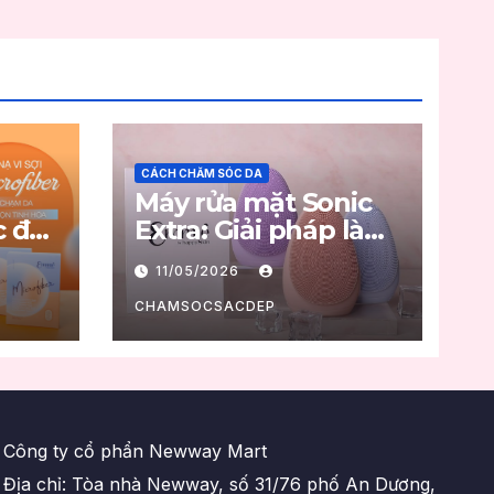
CÁCH CHĂM SÓC DA
Máy rửa mặt Sonic
c đột
Extra: Giải pháp làm
 da
sạch sâu và hướng
11/05/2026
dẫn sử dụng đúng
chuẩn
CHAMSOCSACDEP
Công ty cổ phẩn Newway Mart
Địa chỉ: Tòa nhà Newway, số 31/76 phố An Dương,