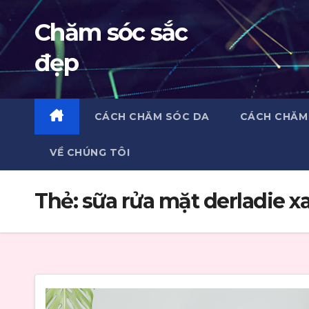
Skip
Chăm sóc sắc
to
content
đẹp
CÁCH CHĂM SÓC DA
CÁCH CHĂM
VỀ CHÚNG TÔI
Thẻ:
sữa rửa mặt derladie x