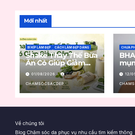
Mới nhất
BÍ KÍP LÀM ĐẸP
CÁCH LÀM ĐẸP DÁNG
CHƯA PH
Shake Thay Thế Bữa
BHA
Ăn Có Giúp Giảm
mụn:
Cân? Sự Thật Và
sạch
01/08/2026
12/
Cách Sử Dụng An
mụn
Toàn
CHAMSOCSACDEP
CHAMS
Về chúng tôi
Blog Chăm sóc da phục vụ nhu cầu tìm kiếm thông