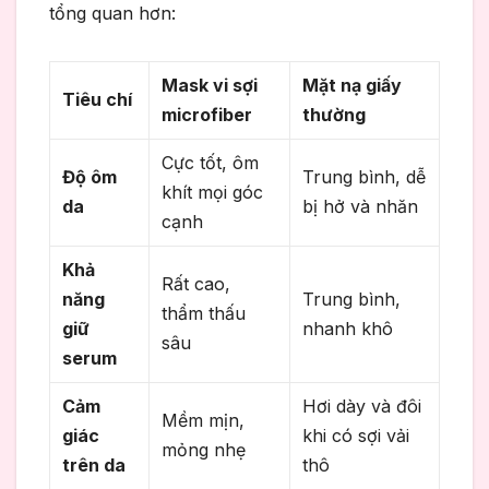
tổng quan hơn:
Mask vi sợi
Mặt nạ giấy
Tiêu chí
microfiber
thường
Cực tốt, ôm
Độ ôm
Trung bình, dễ
khít mọi góc
da
bị hở và nhăn
cạnh
Khả
Rất cao,
năng
Trung bình,
thẩm thấu
giữ
nhanh khô
sâu
serum
Cảm
Hơi dày và đôi
Mềm mịn,
giác
khi có sợi vải
mỏng nhẹ
trên da
thô