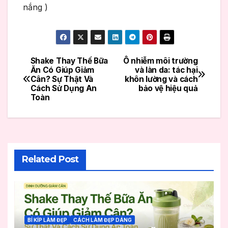
Shake Thay Thế Bữa
Ô nhiễm môi trường
Điều
Ăn Có Giúp Giảm
và làn da: tác hại
Cân? Sự Thật Và
khôn lường và cách
hướng
Cách Sử Dụng An
bảo vệ hiệu quả
Toàn
bài
viết
Related Post
BÍ KÍP LÀM ĐẸP
CÁCH LÀM ĐẸP DÁNG