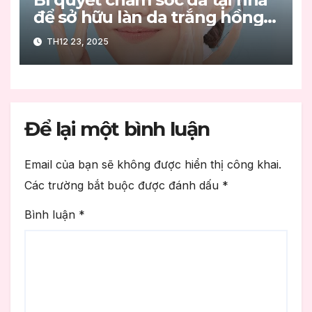
để sở hữu làn da trắng hồng
không tì vết
TH12 23, 2025
Để lại một bình luận
Email của bạn sẽ không được hiển thị công khai.
Các trường bắt buộc được đánh dấu
*
Bình luận
*