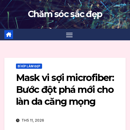
Skip
Chăm sóc sắc đẹp
to
content
BÍ KÍP LÀM ĐẸP
Mask vi sợi microfiber:
Bước đột phá mới cho
làn da căng mọng
TH5 11, 2026