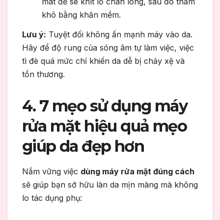
mát để se khít lỗ chân lông, sau đó thấm
khô bằng khăn mềm.
Lưu ý:
Tuyệt đối không ấn mạnh máy vào da.
Hãy để độ rung của sóng âm tự làm việc, việc
tì đè quá mức chỉ khiến da dễ bị chảy xệ và
tổn thương.
4. 7 mẹo sử dụng máy
rửa mặt hiệu quả mẹo
giúp da đẹp hơn
Nắm vững việc
dùng máy rửa mặt đúng cách
sẽ giúp bạn sở hữu làn da mịn màng mà không
lo tác dụng phụ: