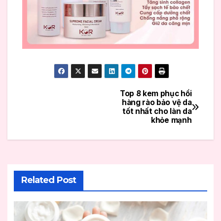
Top 8 kem phục hồi
Điều
hàng rào bảo vệ da
tốt nhất cho làn da
hướng
khỏe mạnh
bài
viết
Related Post