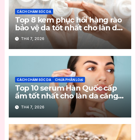
CÁCH CHĂM SÓC DA
Top 8 kem phục hồi hàng rào
bảo vệ da tốt nhất cho làn da
khỏe mạnh
TH4 7, 2026
CÁCH CHĂM SÓC DA
CHƯA PHÂN LOẠI
Top 10 serum Hàn Quốc cấp
ẩm tốt nhất cho làn da căng
mọng
TH4 7, 2026