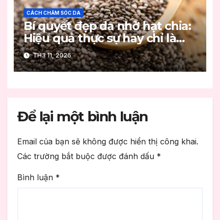
CÁCH CHĂM SÓC DA
Bí quyết đẹp da nhờ hạt chia:
Hiệu quả thực sự hay chỉ là
trào lưu?
TH3 11, 2026
Để lại một bình luận
Email của bạn sẽ không được hiển thị công khai.
Các trường bắt buộc được đánh dấu
*
Bình luận
*