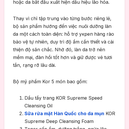
hoặc da bắt đầu xuất hiện dấu hiệu lão hóa.
Thay vì chỉ tập trung vào từng bước riêng lẻ,
bộ sản phẩm hướng đến việc nuôi dưỡng làn
da một cách toàn diện: hỗ trợ укреп hàng rào
bảo vệ tự nhiên, duy trì độ ẩm cần thiết và cải
thiện độ săn chắc. Nhờ đó, làn da trở nên
mềm mại, đàn hồi tốt hơn và giữ được vẻ tươi
tắn, rạng rỡ lâu dài.
Bộ mỹ phẩm Kor 5 món bao gồm:
Dầu tẩy trang KOR Supreme Speed
Cleansing Oil
Sữa rửa mặt Hàn Quốc cho da mụn
KOR
Supreme Deep Cleansing Foam
Toner cấp ẩm, dưỡng trắng, ngừa lão