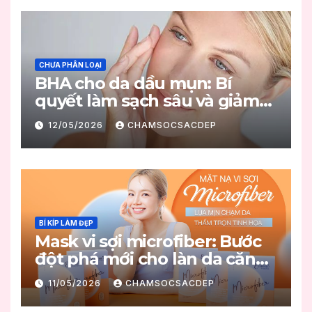
CHƯA PHÂN LOẠI
BHA cho da dầu mụn: Bí
quyết làm sạch sâu và giảm
mụn hiệu quả
12/05/2026
CHAMSOCSACDEP
BÍ KÍP LÀM ĐẸP
Mask vi sợi microfiber: Bước
đột phá mới cho làn da căng
mọng
11/05/2026
CHAMSOCSACDEP