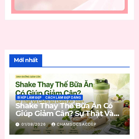
Mới nhất
BÍ KÍP LÀM ĐẸP
CÁCH LÀM ĐẸP DÁNG
Shake Thay Thế Bữa Ăn Có
Giúp Giảm Cân? Sự Thật Và
Cách Sử Dụng An Toàn
01/08/2026
CHAMSOCSACDEP