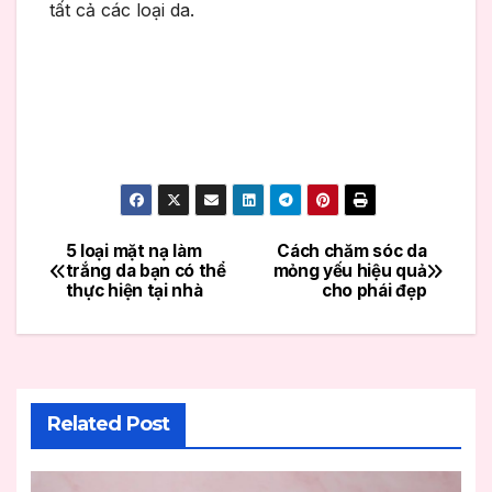
tất cả các loại da.
5 loại mặt nạ làm
Cách chăm sóc da
Điều
trắng da bạn có thể
mỏng yếu hiệu quả
thực hiện tại nhà
cho phái đẹp
hướng
bài
viết
Related Post