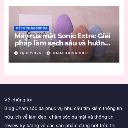
CÁCH CHĂM SÓC DA
Máy rửa mặt Sonic Extra: Giải
pháp làm sạch sâu và hướng
dẫn sử dụng đúng chuẩn
11/05/2026
CHAMSOCSACDEP
Về chúng tôi
Blog Chăm sóc da phục vụ nhu cầu tìm kiếm thông tin
hữu ích về làm đẹp, chăm sóc da mặt và thông tin
review kỹ lưỡng về các sản phẩm đang hot trên thị