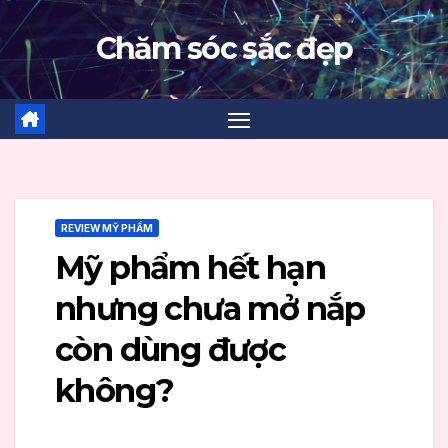
Skip
Chăm sóc sắc đẹp
to
content
REVIEW MỸ PHẨM
Mỹ phẩm hết hạn
nhưng chưa mở nắp
còn dùng được
không?