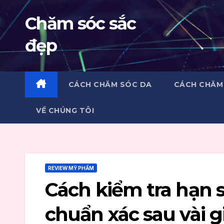
Skip
Chăm sóc sắc
to
content
đẹp
CÁCH CHĂM SÓC DA
CÁCH CHĂM
VỀ CHÚNG TÔI
REVIEW MỸ PHẨM
Cách kiểm tra hạn 
chuẩn xác sau vài g