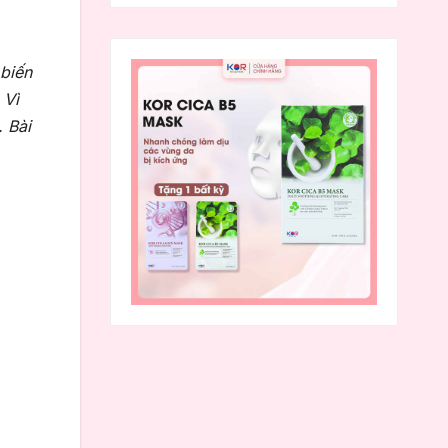
 biến
 Vì
 Bài