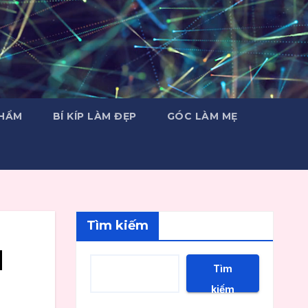
PHẨM
BÍ KÍP LÀM ĐẸP
GÓC LÀM MẸ
Tìm kiếm
l
Tìm
kiếm