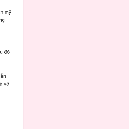
ến mỹ
ng
ể
ều đó
dẫn
là vô