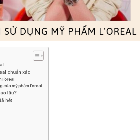
al
real chuẩn xác
 l’oreal
ng của mỹ phẩm l’oreal
bao lâu?
đã hết