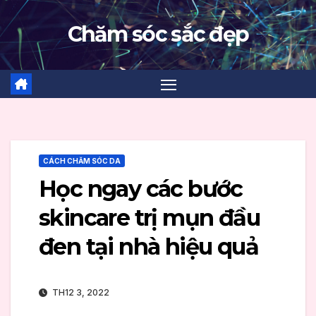
Skip
Chăm sóc sắc đẹp
to
content
CÁCH CHĂM SÓC DA
Học ngay các bước
skincare trị mụn đầu
đen tại nhà hiệu quả
TH12 3, 2022