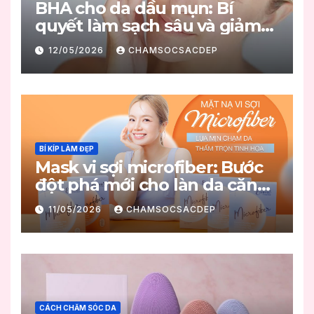
BHA cho da dầu mụn: Bí
quyết làm sạch sâu và giảm
mụn hiệu quả
12/05/2026
CHAMSOCSACDEP
BÍ KÍP LÀM ĐẸP
Mask vi sợi microfiber: Bước
đột phá mới cho làn da căng
mọng
11/05/2026
CHAMSOCSACDEP
CÁCH CHĂM SÓC DA