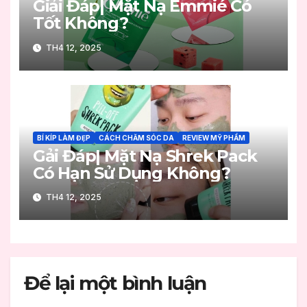
Giải Đáp| Mặt Nạ Emmié Có
Tốt Không?
TH4 12, 2025
BÍ KÍP LÀM ĐẸP
CÁCH CHĂM SÓC DA
REVIEW MỸ PHẨM
Gải Đáp| Mặt Nạ Shrek Pack
Có Hạn Sử Dụng Không?
TH4 12, 2025
Để lại một bình luận