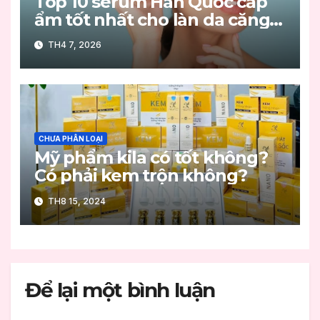
Top 10 serum Hàn Quốc cấp
ẩm tốt nhất cho làn da căng
mọng
TH4 7, 2026
CHƯA PHÂN LOẠI
Mỹ phẩm kila có tốt không?
Có phải kem trộn không?
TH8 15, 2024
Để lại một bình luận