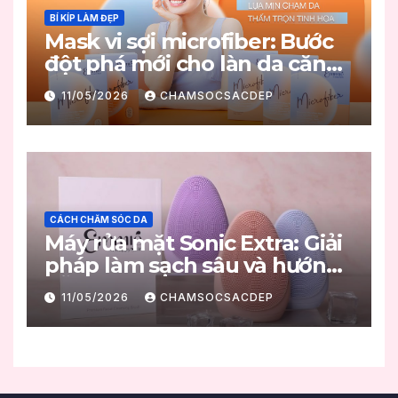
BÍ KÍP LÀM ĐẸP
Mask vi sợi microfiber: Bước
đột phá mới cho làn da căng
mọng
11/05/2026
CHAMSOCSACDEP
CÁCH CHĂM SÓC DA
Máy rửa mặt Sonic Extra: Giải
pháp làm sạch sâu và hướng
dẫn sử dụng đúng chuẩn
11/05/2026
CHAMSOCSACDEP