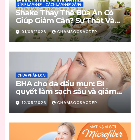
BÍ KÍP LÀM ĐẸP
CÁCH LÀM ĐẸP DÁNG
Shake Thay Thế Bữa Ăn Có
Giúp Giảm Cân? Sự Thật Và
Cách Sử Dụng An Toàn
01/08/2026
CHAMSOCSACDEP
CHƯA PHÂN LOẠI
BHA cho da dầu mụn: Bí
quyết làm sạch sâu và giảm
mụn hiệu quả
12/05/2026
CHAMSOCSACDEP