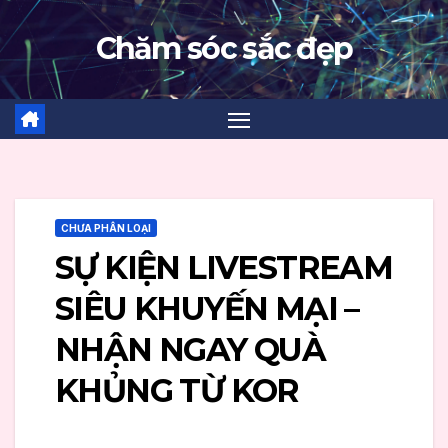
Skip
Chăm sóc sắc đẹp
to
content
CHƯA PHÂN LOẠI
SỰ KIỆN LIVESTREAM
SIÊU KHUYẾN MẠI –
NHẬN NGAY QUÀ
KHỦNG TỪ KOR