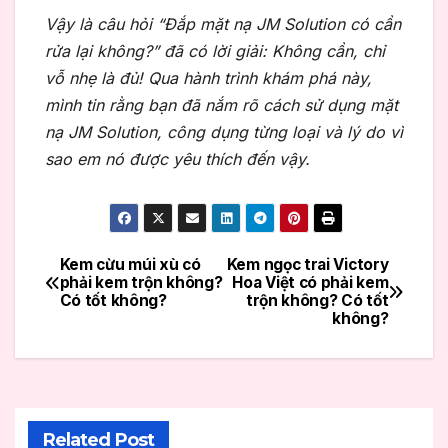
Vậy là câu hỏi “Đắp mặt nạ JM Solution có cần
rửa lại không?” đã có lời giải: Không cần, chỉ
vỗ nhẹ là đủ! Qua hành trình khám phá này,
mình tin rằng bạn đã nắm rõ cách sử dụng mặt
nạ JM Solution, công dụng từng loại và lý do vì
sao em nó được yêu thích đến vậy.
Kem cừu múi xù có
Kem ngọc trai Victory
Điều
phải kem trộn không?
Hoa Việt có phải kem
Có tốt không?
trộn không? Có tốt
hướng
không?
bài
viết
Related Post