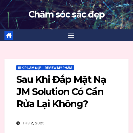
Skip
Chăm sóc sắc đẹp
to
content
BÍ KÍP LÀM ĐẸP
REVIEW MỸ PHẨM
Sau Khi Đắp Mặt Nạ
JM Solution Có Cần
Rửa Lại Không?
TH3 2, 2025