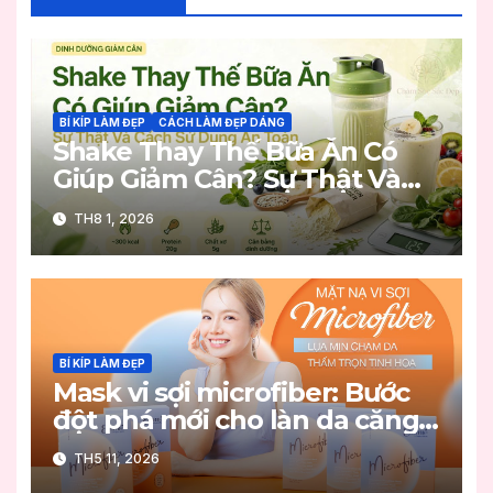
BÍ KÍP LÀM ĐẸP
CÁCH LÀM ĐẸP DÁNG
Shake Thay Thế Bữa Ăn Có
Giúp Giảm Cân? Sự Thật Và
Cách Sử Dụng An Toàn
TH8 1, 2026
BÍ KÍP LÀM ĐẸP
Mask vi sợi microfiber: Bước
đột phá mới cho làn da căng
mọng
TH5 11, 2026