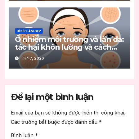
BÍ KÍP LÀM ĐẸP
Ô nhiễm môi trường và làn da:
tác hại khôn lường và cách
bảo vệ hiệu quả
TH4 7, 2026
Để lại một bình luận
Email của bạn sẽ không được hiển thị công khai.
Các trường bắt buộc được đánh dấu
*
Bình luận
*