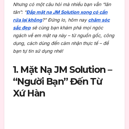
Nhưng có một câu hỏi mà nhiều bạn vẫn “lăn
tăn”: “
Đắp mặt nạ JM Solution xong có cần
rửa lại không
?” Đừng lo, hôm nay
chăm sóc
sắc đẹp
sẽ cùng bạn khám phá mọi ngóc
ngách về em mặt nạ này – từ nguồn gốc, công
dụng, cách dùng đến cảm nhận thực tế – để
bạn tự tin sử dụng nhé!
1. Mặt Nạ JM Solution –
“Người Bạn” Đến Từ
Xứ Hàn