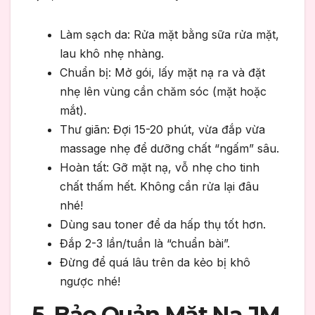
Làm sạch da: Rửa mặt bằng sữa rửa mặt,
lau khô nhẹ nhàng.
Chuẩn bị: Mở gói, lấy mặt nạ ra và đặt
nhẹ lên vùng cần chăm sóc (mặt hoặc
mắt).
Thư giãn: Đợi 15-20 phút, vừa đắp vừa
massage nhẹ để dưỡng chất “ngấm” sâu.
Hoàn tất: Gỡ mặt nạ, vỗ nhẹ cho tinh
chất thấm hết. Không cần rửa lại đâu
nhé!
Dùng sau toner để da hấp thụ tốt hơn.
Đắp 2-3 lần/tuần là “chuẩn bài”.
Đừng để quá lâu trên da kẻo bị khô
ngược nhé!
5. Bảo Quản Mặt Nạ JM