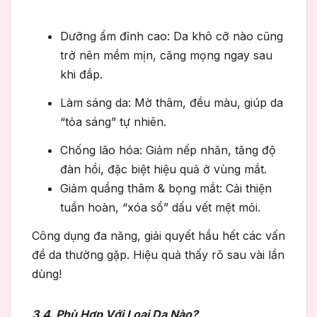
Dưỡng ẩm đỉnh cao: Da khô cỡ nào cũng
trở nên mềm mịn, căng mọng ngay sau
khi đắp.
Làm sáng da: Mờ thâm, đều màu, giúp da
“tỏa sáng” tự nhiên.
Chống lão hóa: Giảm nếp nhăn, tăng độ
đàn hồi, đặc biệt hiệu quả ở vùng mắt.
Giảm quầng thâm & bọng mắt: Cải thiện
tuần hoàn, “xóa sổ” dấu vết mệt mỏi.
Công dụng đa năng, giải quyết hầu hết các vấn
đề da thường gặp. Hiệu quả thấy rõ sau vài lần
dùng!
3.4. Phù Hợp Với Loại Da Nào?