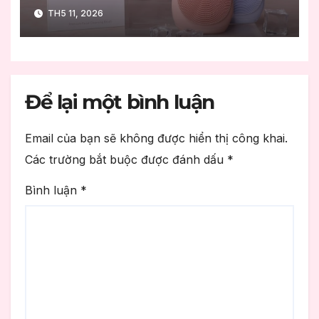
dẫn sử dụng đúng chuẩn
TH5 11, 2026
Để lại một bình luận
Email của bạn sẽ không được hiển thị công khai.
Các trường bắt buộc được đánh dấu
*
Bình luận
*