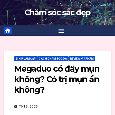
Skip
Chăm sóc sắc đẹp
to
content
BÍ KÍP LÀM ĐẸP
CÁCH CHĂM SÓC DA
REVIEW MỸ PHẨM
Megaduo có đẩy mụn
không? Có trị mụn ẩn
không?
TH1 3, 2025