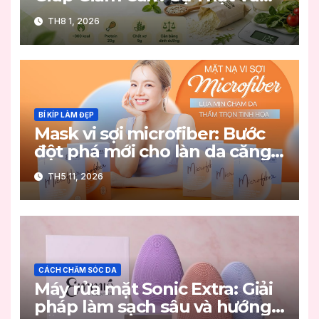
Cách Sử Dụng An Toàn
TH8 1, 2026
BÍ KÍP LÀM ĐẸP
Mask vi sợi microfiber: Bước
đột phá mới cho làn da căng
mọng
TH5 11, 2026
CÁCH CHĂM SÓC DA
Máy rửa mặt Sonic Extra: Giải
pháp làm sạch sâu và hướng