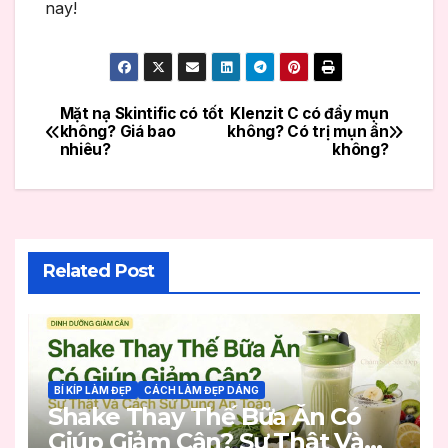
nay!
Mặt nạ Skintific có tốt
Klenzit C có đẩy mụn
Điều
không? Giá bao
không? Có trị mụn ẩn
nhiêu?
không?
hướng
bài
viết
Related Post
BÍ KÍP LÀM ĐẸP
CÁCH LÀM ĐẸP DÁNG
Shake Thay Thế Bữa Ăn Có
Giúp Giảm Cân? Sự Thật Và