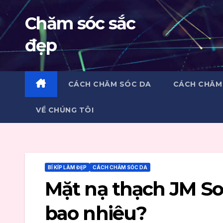
Skip
Chăm sóc sắc
to
content
đẹp
CÁCH CHĂM SÓC DA
CÁCH CHĂM
VỀ CHÚNG TÔI
BÍ KÍP LÀM ĐẸP
CÁCH CHĂM SÓC DA
Mặt nạ thạch JM So
bao nhiêu?