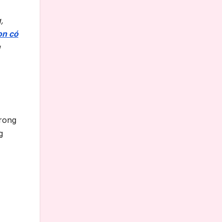
,
on có
g
Trong
g