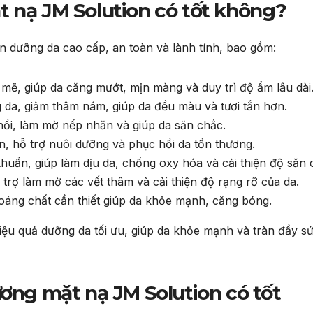
t nạ JM Solution có tốt không?
 dưỡng da cao cấp, an toàn và lành tính, bao gồm:
mẽ, giúp da căng mướt, mịn màng và duy trì độ ẩm lâu dài
g da, giảm thâm nám, giúp da đều màu và tươi tắn hơn.
ồi, làm mờ nếp nhăn và giúp da săn chắc.
min, hỗ trợ nuôi dưỡng và phục hồi da tổn thương.
uẩn, giúp làm dịu da, chống oxy hóa và cải thiện độ săn 
ỗ trợ làm mờ các vết thâm và cải thiện độ rạng rỡ của da.
oáng chất cần thiết giúp da khỏe mạnh, căng bóng.
iệu quả dưỡng da tối ưu, giúp da khỏe mạnh và tràn đầy s
ương mặt nạ JM Solution có tốt