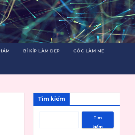
PHẨM
BÍ KÍP LÀM ĐẸP
GÓC LÀM MẸ
Tìm kiếm
Tìm
kiếm