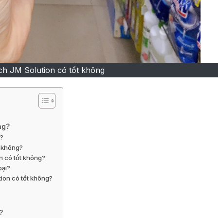
ch JM Solution có tốt không
ng?
g?
t không?
n có tốt không?
oại?
tion có tốt không?
?