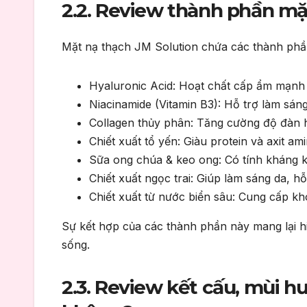
2.2. Review thành phần mặ
Mặt nạ thạch JM Solution chứa các thành phần
Hyaluronic Acid: Hoạt chất cấp ẩm mạnh 
Niacinamide (Vitamin B3): Hỗ trợ làm sán
Collagen thủy phân: Tăng cường độ đàn h
Chiết xuất tổ yến: Giàu protein và axit a
Sữa ong chúa & keo ong: Có tính kháng kh
Chiết xuất ngọc trai: Giúp làm sáng da, h
Chiết xuất từ nước biển sâu: Cung cấp kh
Sự kết hợp của các thành phần này mang lại h
sống.
2.3. Review kết cấu, mùi h