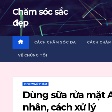
Skip
Chăm sóc sắc
to
content
đẹp
CÁCH CHĂM SÓC DA
CÁCH CHĂM
VỀ CHÚNG TÔI
REVIEW MỸ PHẨM
Dùng sữa rửa mặt 
nhân, cách xử lý