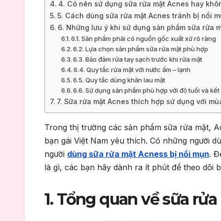
4. Có nên sử dụng sữa rửa mặt Acnes hay khô
5. Cách dùng sữa rửa mặt Acnes tránh bị nổi 
6. Những lưu ý khi sử dụng sản phẩm sữa rửa 
6.1. Sản phẩm phải có nguồn gốc xuất xứ rõ ràng
6.2. Lựa chọn sản phẩm sữa rửa mặt phù hợp
6.3. Bảo đảm rửa tay sạch trước khi rửa mặt
6.4. Quy tắc rửa mặt với nước ấm – lạnh
6.5. Quy tắc dùng khăn lau mặt
6.6. Sử dụng sản phẩm phù hợp với độ tuổi và kế
7. Sữa rửa mặt Acnes thích hợp sử dụng với mù
Trong thị trường các sản phẩm sữa rửa mặt,
bạn gái Việt Nam yêu thích. Có những người dùng
người
dùng sữa rửa mặt Acness bị nổi mụn
. Đ
là gì, các bạn hãy dành ra ít phút để theo dõi b
1. Tổng quan về sữa rử