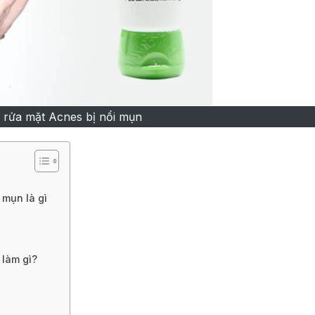
 rửa mặt Acnes bị nổi mụn
ụn là gì
 làm gì?