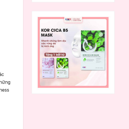
ác
những
cness