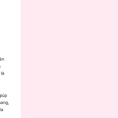
ản
n
 là
giúp
hang,
̃a