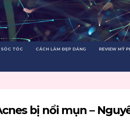
 SÓC TÓC
CÁCH LÀM ĐẸP DÁNG
REVIEW MỸ 
Acnes bị nổi mụn – Nguy