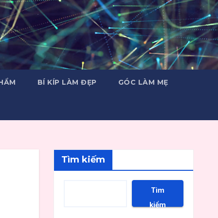
PHẨM
BÍ KÍP LÀM ĐẸP
GÓC LÀM MẸ
Tìm kiếm
Tìm
kiếm