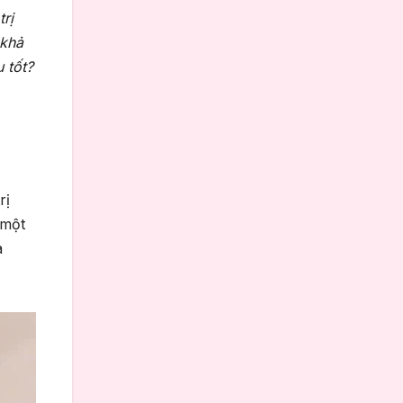
rị
 khả
 tốt?
rị
 một
à