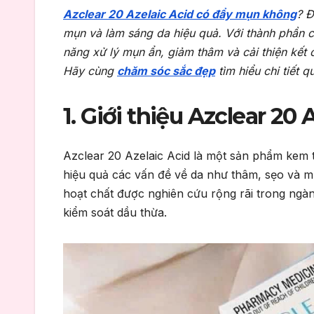
Azclear 20 Azelaic Acid có đẩy mụn không
? Đ
mụn và làm sáng da hiệu quả. Với thành phần 
năng xử lý mụn ẩn, giảm thâm và cải thiện kết c
Hãy cùng
chăm sóc sắc đẹp
tìm hiểu chi tiết q
1. Giới thiệu Azclear 20 
Azclear 20 Azelaic Acid là một sản phẩm kem t
hiệu quả các vấn đề về da như thâm, sẹo và 
hoạt chất được nghiên cứu rộng rãi trong ng
kiểm soát dầu thừa.