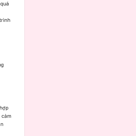
 quá
trình
ng
 hợp
i cảm
ản