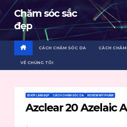
Skip
Chăm sóc sắc
to
content
đẹp
CÁCH CHĂM SÓC DA
CÁCH CHĂM
VỀ CHÚNG TÔI
BÍ KÍP LÀM ĐẸP
CÁCH CHĂM SÓC DA
REVIEW MỸ PHẨM
Azclear 20 Azelaic