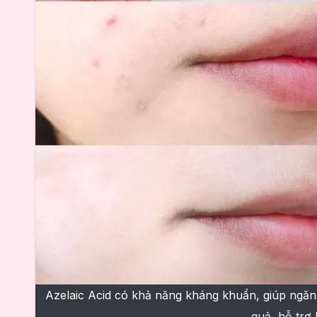
Azelaic Acid có khả năng kháng khuẩn, giúp ngăn 
quả, hỗ trợ