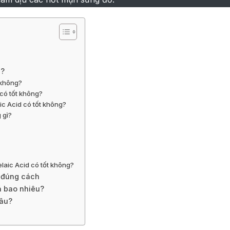
g?
t không?
 có tốt không?
ic Acid có tốt không?
 gì?
elaic Acid có tốt không?
d đúng cách
á bao nhiêu?
đâu?