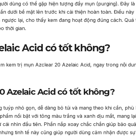
gười dùng có thể gặp hiện tượng đẩy mụn (purging). Đây là
 ẩn dưới bề mặt lên trước khi cải thiện hoàn toàn. Điều này
 ngược lại, cho thấy kem đang hoạt động đúng cách. Quá 
o thời gian.
elaic Acid có tốt không?
hẩm kem trị mụn Azclear 20 Azelaic Acid, ngay trong nội du
20 Azelaic Acid có tốt không?
ng tuýp nhỏ gọn, dễ dàng bỏ túi và mang theo khi cần, phù
phẩm nổi bật với tông màu trắng và xanh dịu mắt, mang lạ
từ cái nhìn đầu tiên. Phần nắp xoay chắc chắn giúp bảo qu
n nhưng tinh tế này cũng giúp người dùng cảm nhận được sự