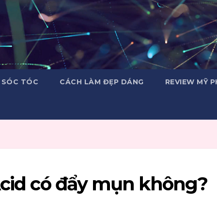
 SÓC TÓC
CÁCH LÀM ĐẸP DÁNG
REVIEW MỸ 
 Acid có đẩy mụn không?