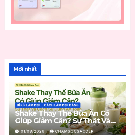
Mới nhất
BÍ KÍP LÀM ĐẸP
CÁCH LÀM ĐẸP DÁNG
Shake Thay Thế Bữa Ăn Có
Giúp Giảm Cân? Sự Thật Và
Cách Sử Dụng An Toàn
01/08/2026
CHAMSOCSACDEP