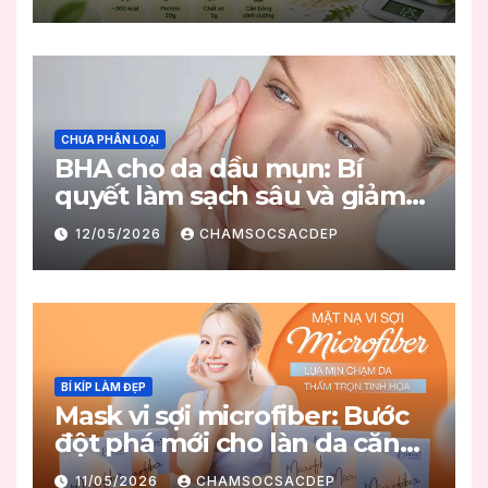
CHƯA PHÂN LOẠI
BHA cho da dầu mụn: Bí
quyết làm sạch sâu và giảm
mụn hiệu quả
12/05/2026
CHAMSOCSACDEP
BÍ KÍP LÀM ĐẸP
Mask vi sợi microfiber: Bước
đột phá mới cho làn da căng
mọng
11/05/2026
CHAMSOCSACDEP