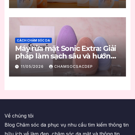
CÁCH CHĂM SÓC DA
Máy rửa mặt Sonic Extra: Giải
pháp làm sạch sâu và hướng
dẫn sử dụng đúng chuẩn
11/05/2026
CHAMSOCSACDEP
Về chúng tôi
Blog Chăm sóc da phục vụ nhu cầu tìm kiếm thông tin
hữu ích về làm đẹp, chăm sóc da mặt và thông tin