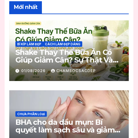
Mới nhất
BÍ KÍP LÀM ĐẸP
CÁCH LÀM ĐẸP DÁNG
Shake Thay Thế Bữa Ăn Có
Giúp Giảm Cân? Sự Thật Và
Cách Sử Dụng An Toàn
01/08/2026
CHAMSOCSACDEP
CHƯA PHÂN LOẠI
BHA cho da dầu mụn: Bí
quyết làm sạch sâu và giảm
mụn hiệu quả