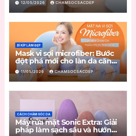
12/05/2026
CHAMSOCSACDEP
BÍ KÍP LÀM ĐẸP
Mask vi sợi microfiber: Bước
đột phá mới cho làn da căng
mọng
11/05/2026
CHAMSOCSACDEP
CÁCH CHĂM SÓC DA
Máy rửa mặt Sonic Extra: Giải
pháp làm sạch sâu và hướng