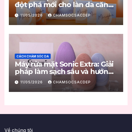
đột phá mới cho làn da căng
mọng
11/05/2026
CHAMSOCSACDEP
CÁCH CHĂM SÓC DA
Máy rửa mặt Sonic Extra: Giải
pháp làm sạch sâu và hướng
dẫn sử dụng đúng chuẩn
11/05/2026
CHAMSOCSACDEP
Về chúng tôi