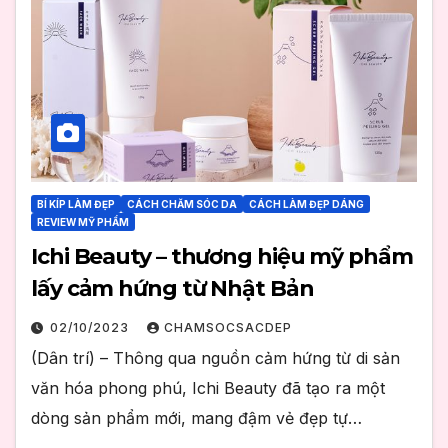
BÍ KÍP LÀM ĐẸP
CÁCH CHĂM SÓC DA
CÁCH LÀM ĐẸP DÁNG
REVIEW MỸ PHẨM
Ichi Beauty – thương hiệu mỹ phẩm
lấy cảm hứng từ Nhật Bản
02/10/2023
CHAMSOCSACDEP
(Dân trí) – Thông qua nguồn cảm hứng từ di sản
văn hóa phong phú, Ichi Beauty đã tạo ra một
dòng sản phẩm mới, mang đậm vẻ đẹp tự…