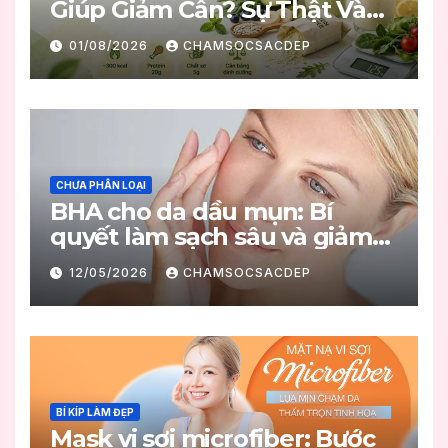
Giúp Giảm Cân? Sự Thật Và
Cách Sử Dụng An Toàn
01/08/2026
CHAMSOCSACDEP
CHƯA PHÂN LOẠI
BHA cho da dầu mụn: Bí
quyết làm sạch sâu và giảm
mụn hiệu quả
12/05/2026
CHAMSOCSACDEP
BÍ KÍP LÀM ĐẸP
Mask vi sợi microfiber: Bước