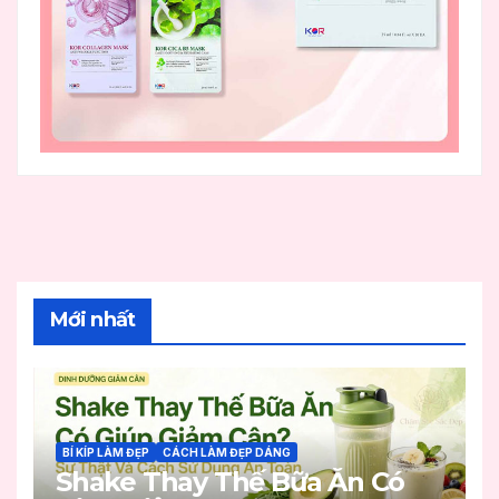
Mới nhất
BÍ KÍP LÀM ĐẸP
CÁCH LÀM ĐẸP DÁNG
Shake Thay Thế Bữa Ăn Có